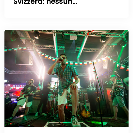
Svizzera: nessun
portafortuna, solo buona
energia (e un basilico
gigante!)