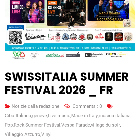
SWISSITALIA SUMMER
FESTIVAL 2026 _ FR
Notizie dalla redazione
Comments :
0
Cibo Italiano
,
geneve
,
Live music
,
Made in Italy
,
musica italiana
,
Pop
,
Rock
,
Summer Festival
,
Vespa Parade
,
village du soir
,
Villaggio Azzurro
,
Vinyl