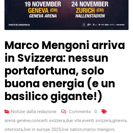
Marco Mengoni arriva
in Svizzera: nessun
portafortuna, solo
buona energia (e un
basilico gigante!)
Notizie dalla redazione
Comments :
0
arena genève
,
concerti svizzera
,
due vite
,
eventi svizzera
,
ginevra
,
intervista
,
live in europe 2025
,
live nation
,
marco mengoni
,