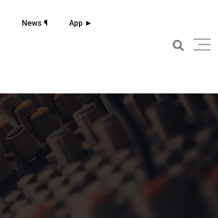
☼
News ¶
App ►