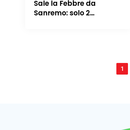
Sale la Febbre da
Sanremo: solo 2
settimane al via!
1