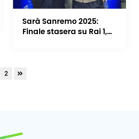
Sarà Sanremo 2025:
Finale stasera su Rai 1,
Annunci a Sorpresa e un
Misterioso 31°
Concorrente forse un
duo toscano?
2