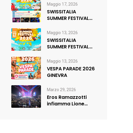
di musica,…
Maggio 17, 2026
SWISSITALIA
SUMMER FESTIVAL
2026 _ FR
Maggio 13, 2026
SWISSITALIA
SUMMER FESTIVAL
2026
Maggio 13, 2026
VESPA PARADE 2026
GINEVRA
Marzo 29, 2026
Eros Ramazzotti
infiamma Lione
(sold out) e
rilancia:nuova data
a…