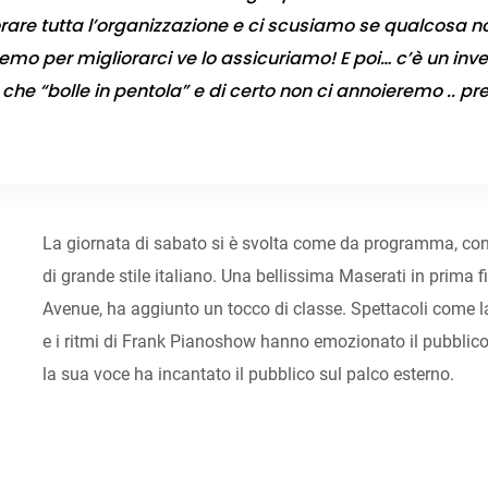
orare tutta l’organizzazione e ci scusiamo se qualcosa 
mo per migliorarci ve lo assicuriamo! E poi… c’è un inv
 che “bolle in pentola” e di certo non ci annoieremo .. pr
La giornata di sabato si è svolta come da programma, con g
di grande stile italiano. Una bellissima Maserati in prima
Avenue, ha aggiunto un tocco di classe. Spettacoli come l
e i ritmi di Frank Pianoshow hanno emozionato il pubblic
la sua voce ha incantato il pubblico sul palco esterno.