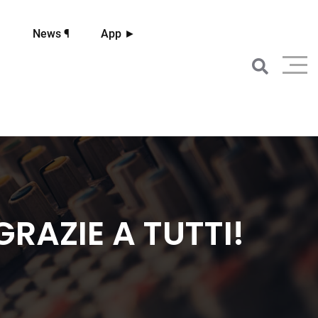
☼
News ¶
App ►
GRAZIE A TUTTI!