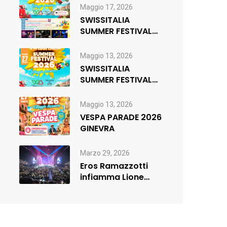
di musica,…
Maggio 17, 2026
SWISSITALIA
SUMMER FESTIVAL
2026 _ FR
Maggio 13, 2026
SWISSITALIA
SUMMER FESTIVAL
2026
Maggio 13, 2026
VESPA PARADE 2026
GINEVRA
Marzo 29, 2026
Eros Ramazzotti
infiamma Lione
(sold out) e
rilancia:nuova data
a…