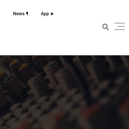
☼
News ¶
App ►