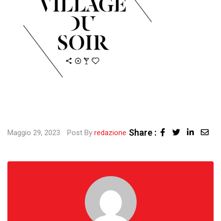
Share :
Linked
Sha
Maggio 29, 2023
Post By
redazione
via
Ema