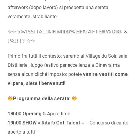
afterwork (dopo lavoro) si prospetta una serata
veramente strabiliante!
☆☆ 𝕊𝕎𝕀𝕊𝕊𝕀𝕋𝔸𝕃𝕀𝔸 ℍ𝔸𝕃𝕃𝕆𝕎𝔼𝔼ℕ 𝔸𝔽𝕋𝔼ℝ𝕎𝕆ℝ𝕂 &
ℙ𝔸ℝ𝕋𝕐 ☆☆
Primo fra tutti il contesto: saremo al
Village du Soir,
sala
Distillerie , luogo festivo per eccellenza a Ginevra ma
senza alcun cliché imposto: potete
venire vestiti come
vi pare, siete i benvenuti
!
Programma della serata:
18h00
Opening
& Apéro time
19h00 SHOW « Rital’s Got Talent »
– Concorso di canto
aperto a tutti