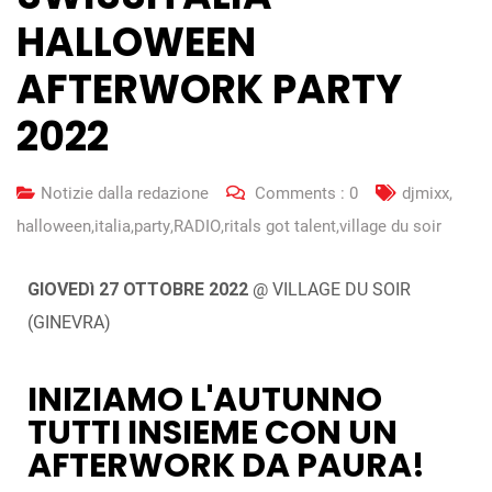
HALLOWEEN
AFTERWORK PARTY
2022
Notizie dalla redazione
Comments :
0
djmixx
,
halloween
,
italia
,
party
,
RADIO
,
ritals got talent
,
village du soir
GIOVEDì 27 OTTOBRE 2022
@ VILLAGE DU SOIR
(GINEVRA)
INIZIAMO L'AUTUNNO
TUTTI INSIEME CON UN
AFTERWORK DA PAURA!