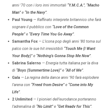
anni ’70 con i loro inni immortali
“Y.M.C.A.”
,
“Macho
Man”
e
“In the Navy”
.
Paul Young
— Raffinato interprete britannico che farà
sognare il pubblico con
“Love of the Common
People”
e
“Every Time You Go Away”
.
Samantha Fox
— L’icona pop degli anni ’80 torna sul
palco con le sue hit irresistibili
“Touch Me (I Want
Your Body)”
e
“Nothing’s Gonna Stop Me Now”
.
Sabrina Salerno
— Energia tutta italiana per la diva
di
“Boys (Summertime Love)”
e
“All of Me”
.
Gala
— La regina della dance anni ’90 farà esplodere
l’arena con
“Freed from Desire”
e
“Come into My
Life”
.
2 Unlimited
— I pionieri dell’eurodance porteranno
l’adrenalina di
“No Limit”
e
“Get Ready for This”
.