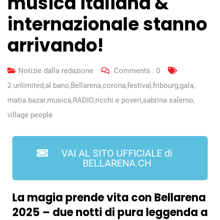
musica italiana &
internazionale stanno
arrivando!
Notizie dalla redazione
Comments :
0
2 unlimited
,
al bano
,
Bellarena
,
corona
,
festival
,
fribourg
,
gala
,
matia bazar
,
musica
,
RADIO
,
ricchi e poveri
,
sabrina salerno
,
village people
VAI AL SITO UFFICIALE di
BELLARENA.CH
La magia prende vita con
Bellarena
2025 – due notti di pura leggenda a