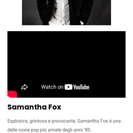
Samantha Fox
Esplosiva, grintosa e provocante, Samantha Fox è una
delle icone pop più amate degli anni ’80.