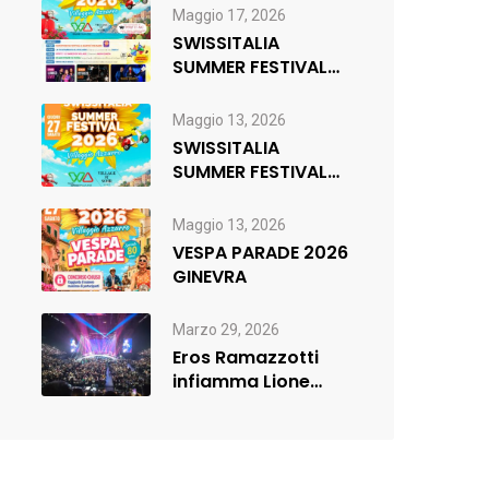
di musica,…
Maggio 17, 2026
SWISSITALIA
SUMMER FESTIVAL
2026 _ FR
Maggio 13, 2026
SWISSITALIA
SUMMER FESTIVAL
2026
Maggio 13, 2026
VESPA PARADE 2026
GINEVRA
Marzo 29, 2026
Eros Ramazzotti
infiamma Lione
(sold out) e
rilancia:nuova data
a…