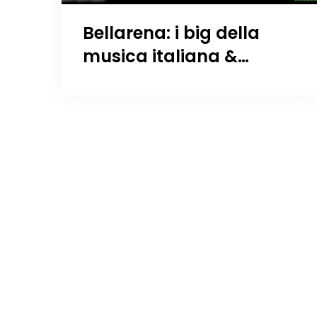
Bellarena: i big della
musica italiana &
internazionale stanno
arrivando!