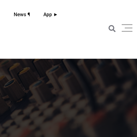
☼
News ¶
App ►