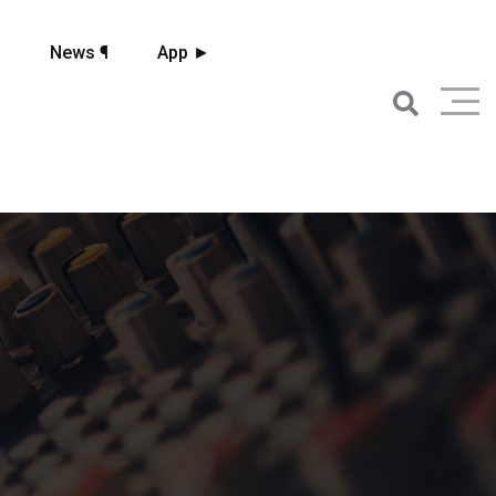
☼
News ¶
App ►