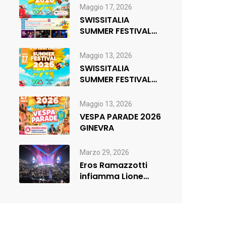
di musica,…
Maggio 17, 2026
SWISSITALIA
SUMMER FESTIVAL
2026 _ FR
Maggio 13, 2026
SWISSITALIA
SUMMER FESTIVAL
2026
Maggio 13, 2026
VESPA PARADE 2026
GINEVRA
Marzo 29, 2026
Eros Ramazzotti
infiamma Lione
(sold out) e
rilancia:nuova data
a…