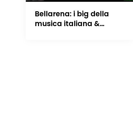
Bellarena: i big della
musica italiana &
internazionale stanno
arrivando!