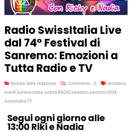
Radio SwissItalia Live
dal 74° Festival di
Sanremo: Emozioni a
Tutta Radio e TV
Notizie dalla redazione
Comments :
0
amadeus
,
eventi
,
Genève
,
nadia quarta
,
RADIO
,
sanremo
,
sanremo2024
,
swissitalia
,
TV
Segui ogni giorno alle
13:00 Riki e Nadia