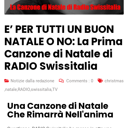
E’ PER TUTTI UN BUON
NATALE O NO: La Prima
Canzone di Natale di
RADIO Swissitalia
Notizie dalla redazione
Comments :
0
christmas
,
natale
,
RADIO
,
swissitalia
,
TV
Una Canzone di Natale
Che Rimarrà Nell'anima