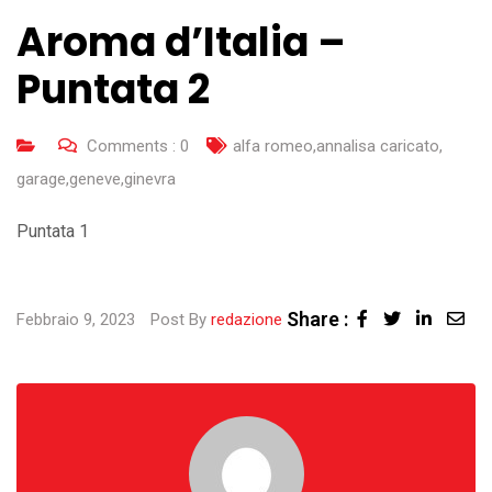
Aroma d’Italia –
Puntata 2
Comments :
0
alfa romeo
,
annalisa caricato
,
garage
,
geneve
,
ginevra
Puntata 1
Share :
Linked
Sha
Febbraio 9, 2023
Post By
redazione
via
Ema