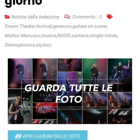
giorno
Notizie dalla redazione
Comments :
0
Dream Theater
,
festival
,
genevois
,
guitare en scene
,
Matteo Mancuso
,
musica
,
RADIO
,
santana
,
simple minds
,
Stereophonics
,
stjulien
APRI L'ALBUM DELLE FOTO