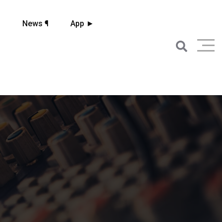
☼
News ¶
App ►