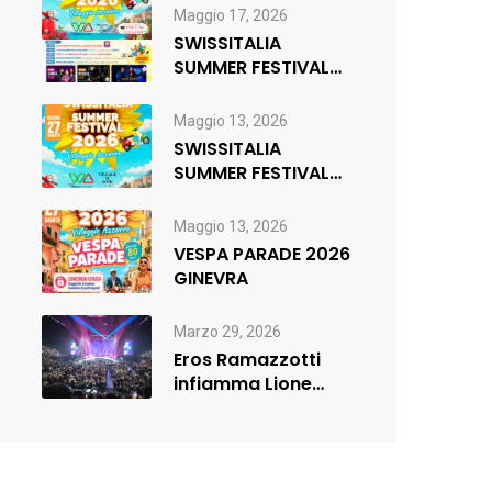
di musica,…
Maggio 17, 2026
SWISSITALIA
SUMMER FESTIVAL
2026 _ FR
Maggio 13, 2026
SWISSITALIA
SUMMER FESTIVAL
2026
Maggio 13, 2026
VESPA PARADE 2026
GINEVRA
Marzo 29, 2026
Eros Ramazzotti
infiamma Lione
(sold out) e
rilancia:nuova data
a…