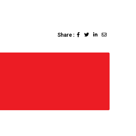
Share :
LinkedIn
Share
via
Email