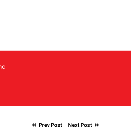
ne
Prev Post
Next Post