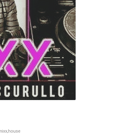
mixx
,
house