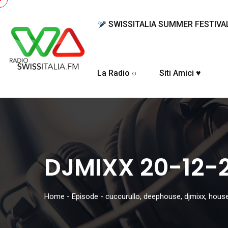
SWISSITALIA SUMMER FESTIVA
La Radio ○
Siti Amici ♥
DJMIXX 20-12-
Home
-
Episode
-
cuccurullo
,
deephouse
,
djmixx
,
hous