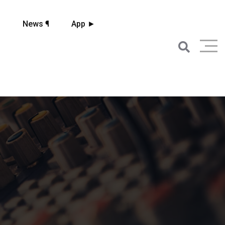
☼
News ¶
App ►