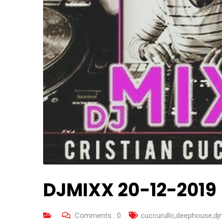
DJMIXX 20-12-2019
Comments :
0
cuccurullo
,
deephouse
,
dj