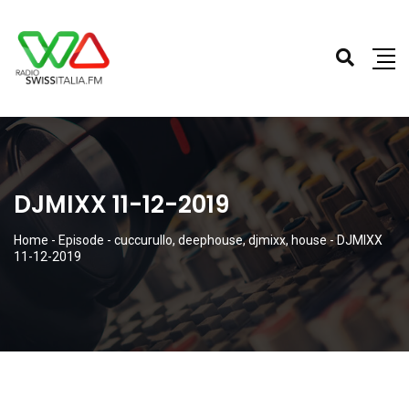
DJMIXX 11-12-2019
Home
-
Episode
-
cuccurullo
,
deephouse
,
djmixx
,
house
-
DJMIXX
11-12-2019