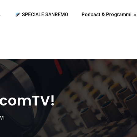
L
SPECIALE SANREMO
Podcast & Programmi 
scomTV!
V!