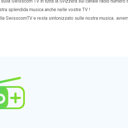
ta sulla Swisscom TV in tutta la Svizzera sul canale radio numero
 nostra splendida musica anche nelle vostre TV !
ulla SwisscomTV e resta sintonizzato sulle nostra musica.. avrem