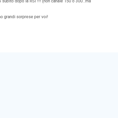
 6 subito dopo la RSI !!! (non canale 150 o 300…ma
o grandi sorprese per voi!