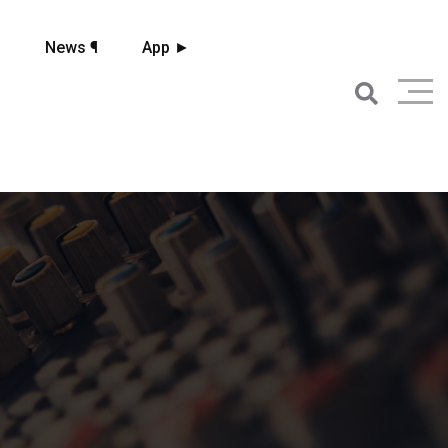
☼
News ¶
App ►