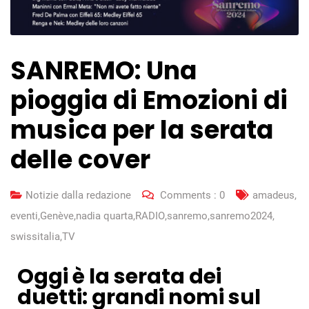
SANREMO: Una
pioggia di Emozioni di
musica per la serata
delle cover
Notizie dalla redazione
Comments :
0
amadeus
,
eventi
,
Genève
,
nadia quarta
,
RADIO
,
sanremo
,
sanremo2024
,
swissitalia
,
TV
Oggi è la serata dei
duetti: grandi nomi sul