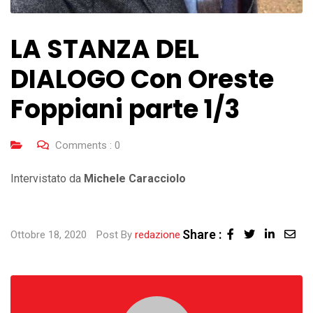
LA STANZA DEL
DIALOGO Con Oreste
Foppiani parte 1/3
Comments :
0
Intervistato da
Michele Caracciolo
Share :
Linked
Sha
Ottobre 18, 2020
Post By
redazione
via
Ema