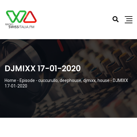
DJMIXX 17-01-2020
Home
-
Episode
-
cuccurullo
,
deephouse
,
djmixx
,
house
-
DJMIXX
17-01-2020