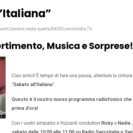
l’Italiana”
venti
,
Genève
,
nadia quarta
,
RADIO
,
swissitalia
,
TV
vertimento, Musica e Sorprese
Ciao amici! È tempo di fare una pausa, allentare la cintura 
“
Sabato all’Italiana
“.
Questo è il nostro nuovo programma radiofonico che v
prima d’ora!
Con i vostri simpatici e frizzanti conduttori
Ricky
e
Nadia
,
sabato dalle 10:00 alle 11:00 su Radio Swissitalia e Swi