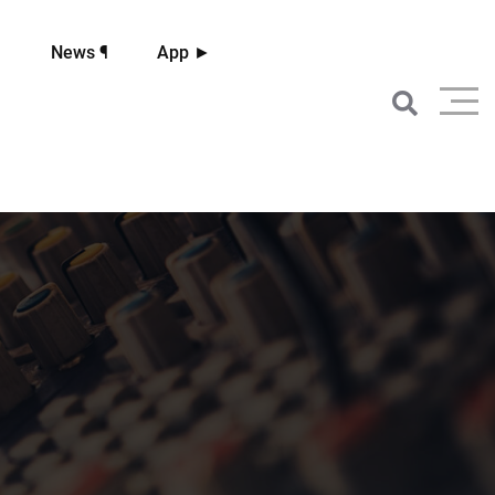
☼
News ¶
App ►