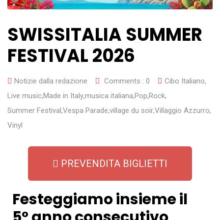
SWISSITALIA SUMMER
FESTIVAL 2026
Notizie dalla redazione
Comments :
0
Cibo Italiano
,
Live music
,
Made in Italy
,
musica italiana
,
Pop
,
Rock
,
Summer Festival
,
Vespa Parade
,
village du soir
,
Villaggio Azzurro
,
Vinyl
PREVENDITA BIGLIETTI
Festeggiamo insieme
il
5° anno consecutivo