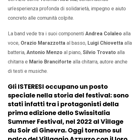
un’esperienza profonda di solidarietà, impegno e aiuto
concreto alle comunità colpite.
La band vede tra i suoi componenti
Andrea Colaleo
alla
voce,
Orazio Marazzotta
al basso,
Luigi Chiovetta
alla
batteria,
Antonio Menzo
al piano,
Silvio Trovato
alla
chitarra e
Mario Branciforte
alla chitarra, autore anche
di testi e musiche.
Gli ISTERESI occupano un posto
speciale nella storia del festival: sono
stati infatti tra i protagonisti della
prima edizione dello Swissitalia
Summer Festival
, nel
2022
al
Village
du Soir
di Ginevra. Oggi tornano sul
palco del
Villaggio Azzurro
con il loro